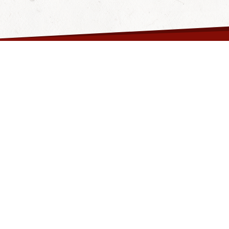
Fragen & Antworten
Hilfe
Datenschutzerklärung
Wie funktioniert's?
AGB
Partner
Kontakt
Aktionen
Impressum
Barrierefreiheit