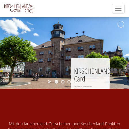
Toggl
naviga
KIRSCHENLAND-
Card
Die Karte für Witzenhausen.
Mehr Informationen
Mit den Kirschenland-Gutscheinen und Kirschenland-Punkten